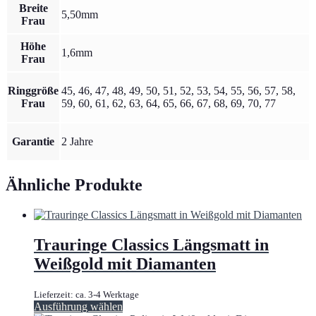
Breite
5,50mm
Frau
Höhe
1,6mm
Frau
Ringgröße
45, 46, 47, 48, 49, 50, 51, 52, 53, 54, 55, 56, 57, 58,
Frau
59, 60, 61, 62, 63, 64, 65, 66, 67, 68, 69, 70, 77
Garantie
2 Jahre
Ähnliche Produkte
Trauringe Classics Längsmatt in
Weißgold mit Diamanten
Lieferzeit: ca. 3-4 Werktage
Dieses
Ausführung wählen