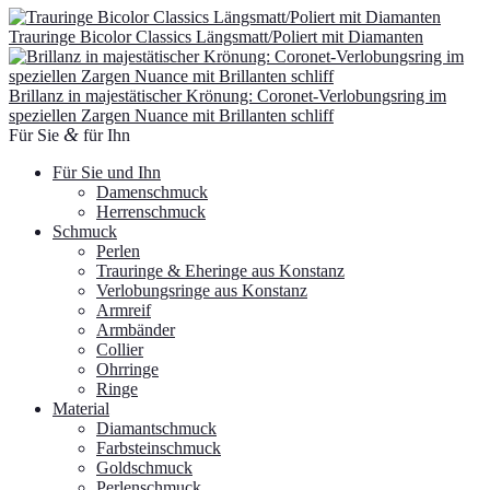
der
weist
Produktseite
Trauringe Bicolor Classics Längsmatt/Poliert mit Diamanten
mehrere
gewählt
Varianten
werden
auf.
Brillanz in majestätischer Krönung: Coronet-Verlobungsring im
Die
speziellen Zargen Nuance mit Brillanten schliff
Optionen
&
Für Sie
für Ihn
können
auf
Für Sie und Ihn
der
Damenschmuck
Produktseite
Herrenschmuck
gewählt
Schmuck
werden
Perlen
Trauringe & Eheringe aus Konstanz
Verlobungsringe aus Konstanz
Armreif
Armbänder
Collier
Ohrringe
Ringe
Material
Diamantschmuck
Farbsteinschmuck
Goldschmuck
Perlenschmuck