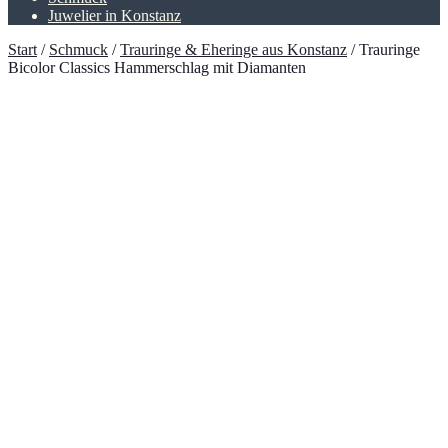
Juwelier in Konstanz
Start
/
Schmuck
/
Trauringe & Eheringe aus Konstanz
/
Trauringe
Bicolor Classics Hammerschlag mit Diamanten