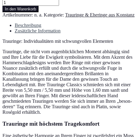
Trauringe
Bicolor
In den Warenkorb
Classics
Artikelnummer:
n. a.
Kategorie:
Trauringe & Eheringe aus Konstanz
Hammerschlag
mit
Beschreibung
Diamanten
Zusätzliche Information
Menge
Trauringe: Individualitäten mit schwung­vol­len Elementen
Trauringe, die nicht vom augen­blick­li­chen Moment abhän­gig sind
und Ihre Liebe für die Ewigkeit sym­bo­li­sie­ren. Mit dem Akzent des
Hammerschlagdesigns wer­den Ihre Ringe mit einer gewis­sen
Nuance zusätz­lich erfüllt und durch die schwung­vol­le Fuge in
Kombination mit den anein­an­der­ge­reih­ten Brillanten in
Kanalfassung brin­gen für die Dame den gewis­sen Touch an
Lebendigkeit mit. Ihre Trauringe Classics schmie­den sich mit einer
Breite von 5,50 mm / 5,50 mm und Höhe von 1,60 mm sanft und
gewölbt an Ihren Finger. Mit die­ser lei­den­schaft­li­chen Hand
geschmie­de­ten Trauringen wer­den Sie sich immer an Ihren „beson­
de­ren“ Tag erin­nern. Die Trauringe sind auch in Platin, sowie
Roségold erhältlich.
Trauringe mit höchs­tem Tragekomfort
Eine ästhe­ti­sche Harmonie an Ihrem Finger ist zwei­fels­frei ein Muss