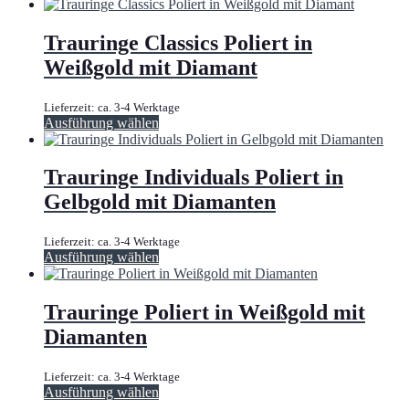
Produkt
weist
mehrere
Trauringe Classics Poliert in
Varianten
Weißgold mit Diamant
auf.
Die
Optionen
Lieferzeit: ca. 3-4 Werktage
können
Dieses
Ausführung wählen
auf
Produkt
der
weist
Produktseite
mehrere
Trauringe Individuals Poliert in
gewählt
Varianten
Gelbgold mit Diamanten
werden
auf.
Die
Optionen
Lieferzeit: ca. 3-4 Werktage
können
Dieses
Ausführung wählen
auf
Produkt
der
weist
Produktseite
mehrere
Trauringe Poliert in Weißgold mit
gewählt
Varianten
Diamanten
werden
auf.
Die
Optionen
Lieferzeit: ca. 3-4 Werktage
können
Dieses
Ausführung wählen
auf
Produkt