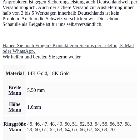
Anprobieren ist gegen Sicherungsleistung auch Deutschlandweit per
Versand mög­lich. Auch der siche­re Versand zur Auslieferung inner­
halb von 3 bis 5 Werktagen inner­halb Deutschlands ist kein
Problem. Auch in die Schweiz ver­schi­cken wir. Die schö­ne
Schatulle als Beigabe ist für uns selbstverständlich.
Haben Sie noch Fragen? Kontaktieren Sie uns per Telefon, E‑Mail
oder WhatsApp.
Wir hel­fen und bera­ten Sie gerne weiter.
Material
14K Gold, 18K Gold
Breite
5,50 mm
Mann
Höhe
1,6mm
Mann
Ringgröße
45, 46, 47, 48, 49, 50, 51, 52, 53, 54, 55, 56, 57, 58,
Mann
59, 60, 61, 62, 63, 64, 65, 66, 67, 68, 69, 70