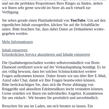
und um die per­fek­ten Proportionen Ihres Ringes zu fin­den, ste­hen
wir Ihnen sehr gerne sowohl im Store als auch vir­tu­ell zur
Verfügung.
Sie sehen gera­de einen Platzhalterinhalt von
YouTube
. Um auf den
eigent­li­chen Inhalt zuzu­grei­fen, kli­cken Sie auf die Schaltfläche
unten. Bitte beach­ten Sie, dass dabei Daten an Drittanbieter wei­ter­
ge­ge­ben werden.
Mehr Informationen
Inhalt ent­sper­ren
Erforderlichen Service akzep­tie­ren und Inhalte ent­sper­ren
Die Qualitätseigenschaften wer­den selbst­ver­ständ­lich von Boris
Diamond zer­ti­fi­ziert sowie auf der Verkaufsquittung bestä­tigt. Es ist
uns völ­lig bewusst, dass bei sol­chen Schmuckstücken wei­te­re
Fragen auf­kom­men kön­nen. Daher freu­en wir uns über Ihre E‑Mail,
Anruf oder Chat, damit wir Ihre Fragen beant­wor­ten können.
Bitte berück­sich­ti­gen Sie, dass sich die Preise abhän­gig von
Ringgröße und aktu­el­lem Edelmetallkurs leicht ver­än­dern kön­nen.
Gerne erstel­len wir Ihnen ein indi­vi­du­el­les Angebot. Kontaktieren
Sie uns ein­fach : Wir bera­ten Sie per­sön­lich und unverbindlich.
Besuchen Sie uns im Laden, um sich bera­ten zu las­sen. Ein